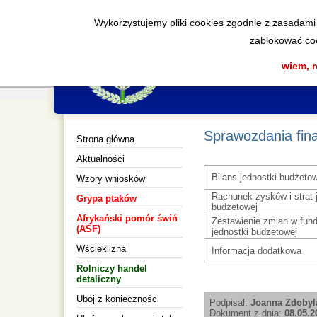
Wykorzystujemy pliki cookies zgodnie z zasadami
zablokować coo
wiem, 
Sprawozdania fin
Strona główna
Aktualności
Bilans jednostki budżetow
Wzory wniosków
Rachunek zysków i strat 
Grypa ptaków
budżetowej
Afrykański pomór świń
Zestawienie zmian w fun
(ASF)
jednostki budżetowej
Wścieklizna
Informacja dodatkowa
Rolniczy handel
detaliczny
Ubój z konieczności
Podpisał:
Joanna Zdobyl
Dokument z dnia:
08.05.2